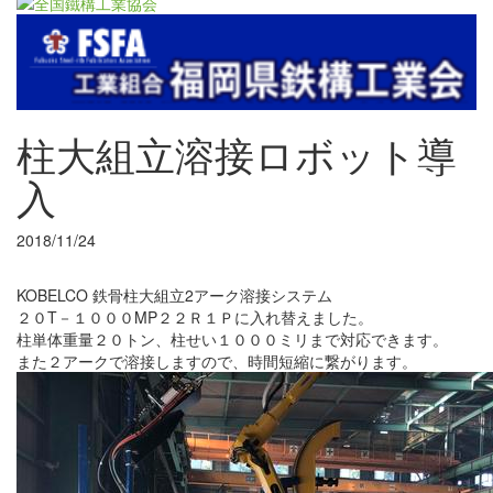
柱大組立溶接ロボット導
入
2018/11/24
KOBELCO 鉄骨柱大組立2アーク溶接システム
２０T－１０００MP２２Ｒ１Ｐに入れ替えました。
柱単体重量２０トン、柱せい１０００ミリまで対応できます。
また２アークで溶接しますので、時間短縮に繋がります。